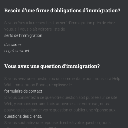
Besoin d’une firme d’obligations d’immigration?
Si vous êtes à la recherche d’un serf d’immigration près de chez
vous, s’il vous plaît voirotre liste de
serfs de l’immigration
disclaimer
Legalese va ici.
Vous avez une question d’immigration?
Si vous avez une question ou un commentaire pour nous ici à Help
With Immigration Bonds, remplissez le
formulaire de contact
Si vous consentez à ce que votre question soit publiée sur ce site
Web, y compris certains faits anonymes sur votre cas, nous
pouvons sélectionner votre question et publier une réponse aux
questions des clients.
Si vous souhaitez une réponse directe à votre question, nous