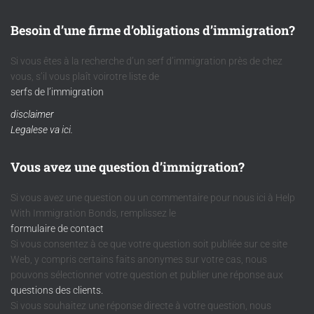
Besoin d’une firme d’obligations d’immigration?
Si vous êtes à la recherche d’un serf d’immigration près de chez
vous, s’il vous plaît voirotre liste de
serfs de l’immigration
disclaimer
Legalese va ici.
Vous avez une question d’immigration?
Si vous avez une question ou un commentaire pour nous ici à Help
With Immigration Bonds, remplissez le
formulaire de contact
Si vous consentez à ce que votre question soit publiée sur ce site
Web, y compris certains faits anonymes sur votre cas, nous
pouvons sélectionner votre question et publier une réponse aux
questions des clients.
Si vous souhaitez une réponse directe à votre question, nous