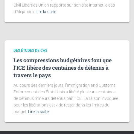
Civil Liberties Union rapporte sur son site internet le cas
d’Alejandro
Lire la suite
DES ÉTUDES DE CAS
Les compressions budgétaires font que
l’ICE libère des centaines de détenus à
travers le pays
Au cours des derniers jours, l’Immigration and Customs
Enforcement des États-Unis a libéré plusieurs centaines
de détenus mineurs détenus par l’ICE. La raison invoquée
pour les libérations est « de rester dans les limites du
budget
Lire la suite